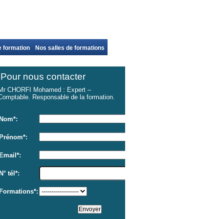
 formation
Nos salles de formations
Pour nous contacter
Mr CHORFI Mohamed : Expert –
Comptable. Responsable de la formation.
Nom*:
Prénom*:
Email*:
N° tél*:
Formations*: