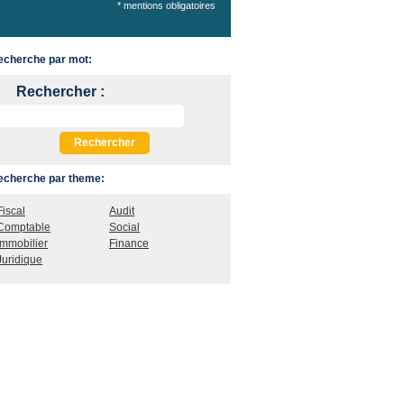
* mentions obligatoires
echerche par mot:
Rechercher :
echerche par theme:
Fiscal
Audit
Comptable
Social
Immobilier
Finance
Juridique