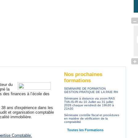
m.chorfi47@gmail.com
61 14 88 03
–
+
Nos prochaines
formations
eur du
gné la
SEMINAIRE DE FORMATION
GESTION PRATIQUE DE LA PAIE RH
rs des finances à l’école des
Séminaire à distance via zoom RAS
TVA-IS-IR du 10 Juillet au 31 juillet
2026 chaque vendredi de 19h30 à
8 ans d'expérience dans les
21h30
audit et organisation comptable
Séminaire contrôle fiscal et procédures
scalité immobilière.
en matière de vérification de la
comptabilité
Toutes les Formations
ertise Comptable.