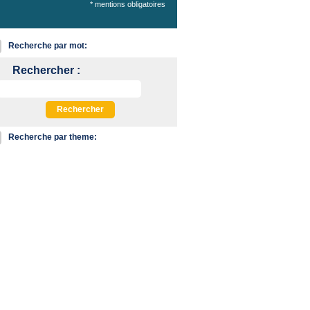
* mentions obligatoires
Recherche par mot:
Rechercher :
Recherche par theme:
Fiscal
Audit
Comptable
Social
Immobilier
Finance
Juridique