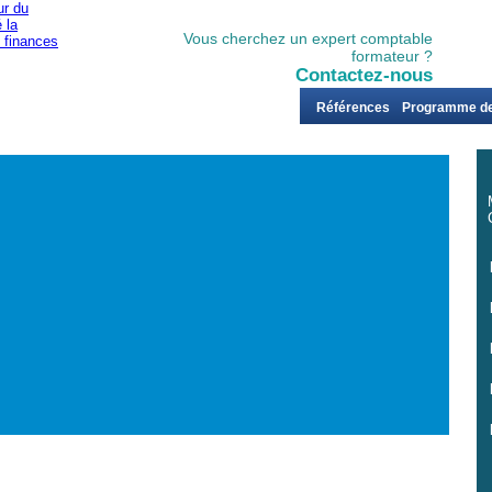
Vous cherchez un expert comptable
formateur ?
Contactez-nous
er
Juridique
Audit
Social
Finance
Références
Programme de
ur nous appeler
Pour nous écrire