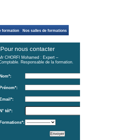
 formation
Nos salles de formations
Pour nous contacter
Mr CHORFI Mohamed : Expert –
Comptable. Responsable de la formation.
Nom*:
Prénom*:
Email*:
N° tél*:
Formations*: